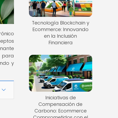
Tecnología Blockchain y
Ecommerce: Innovando
rónico
en la Inclusión
eptos
Financiera
inante
o para
endo y
Iniciativas de
Compensación de
Carbono: Ecommerce
Comprometidos con el