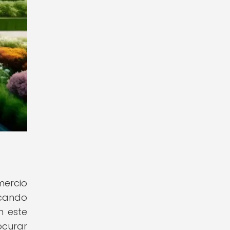
mercio
scando
n este
ocurar