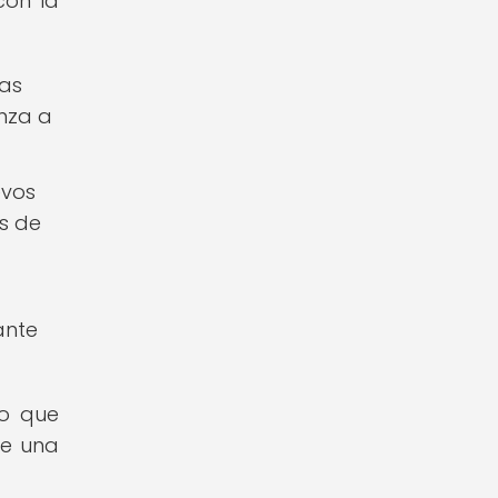
con la
cas
nza a
evos
es de
ante
no que
de una