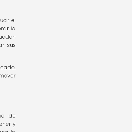
cir el
rar la
pueden
ar sus
rcado,
omover
rie de
ener y