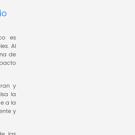
io
ico es
es. Al
ena de
mpacto
oran y
lsa la
e a la
ente y
de las