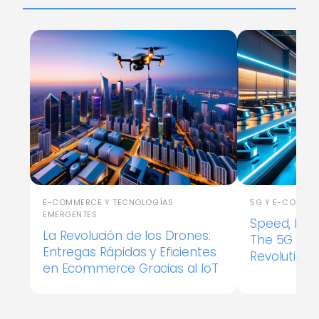
E-COMMERCE Y TECNOLOGÍAS
5G Y E-COMME
EMERGENTES
Speed, Effic
La Revolución de los Drones:
The 5G Ec
Entregas Rápidas y Eficientes
Revolution
en Ecommerce Gracias al IoT