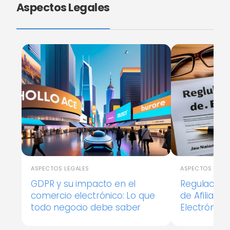
Aspectos Legales
ASPECTOS LEGALES
ASPECTOS LEGA
GDPR y su impacto en el
Regulacion
comercio electrónico: Lo que
de Afiliaci
todo negocio debe saber
Electrónico