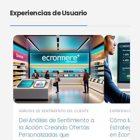
Experiencias de Usuario
ANÁLISIS DE SENTIMIENTO DEL CLIENTE
EXPERIENCIAS D
Del Análisis de Sentimiento a
Cómo Medir 
la Acción: Creando Ofertas
Estrategias
Personalizadas que
en Ecomm