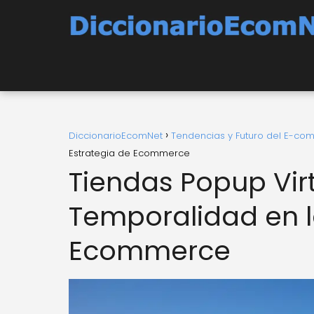
DiccionarioEcomNet
Tendencias y Futuro del E-c
Estrategia de Ecommerce
Tiendas Popup Virt
Temporalidad en l
Ecommerce