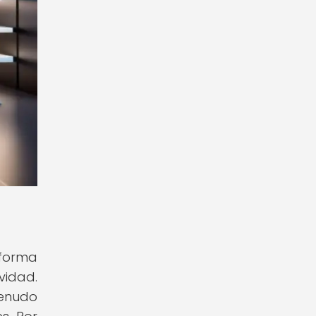
 forma
vidad.
menudo