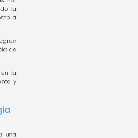
s. Por
ndo la
orno a
tegran
cia de
 en la
ante y
gia
ta una