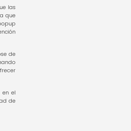
ue las
da que
 popup
ención
ose de
chando
frecer
 en el
dad de