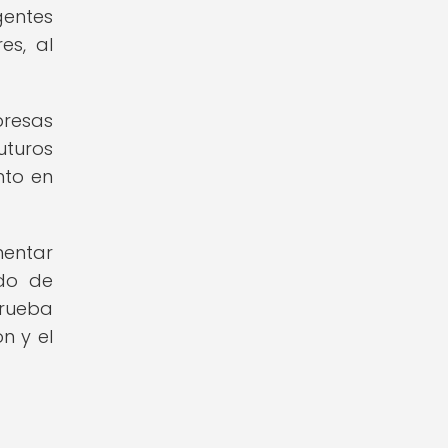
gentes
es, al
presas
uturos
nto en
mentar
ado de
prueba
n y el