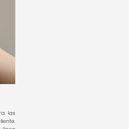
ra las
iente.