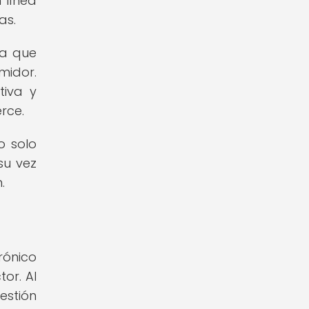
 línea
as.
ya que
midor.
tiva y
rce.
o solo
su vez
.
rónico
or. Al
estión