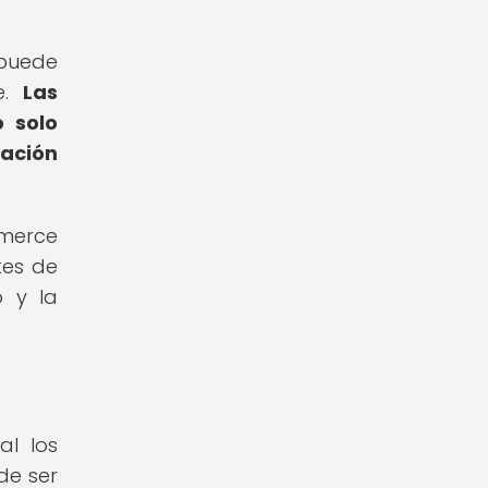
 puede
e.
Las
 solo
tación
mmerce
tes de
o y la
al los
de ser