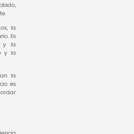
bido,
te.
os, la
io. Es
 y la
e y la
ran la
cio es
bordar
e
iencia