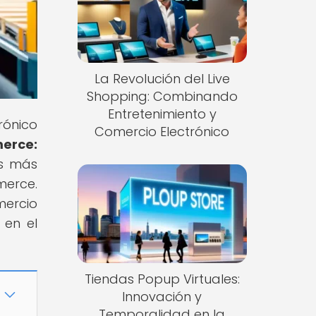
La Revolución del Live
Shopping: Combinando
Entretenimiento y
rónico
Comercio Electrónico
merce:
es más
merce.
mercio
 en el
Tiendas Popup Virtuales:
Innovación y
Temporalidad en la