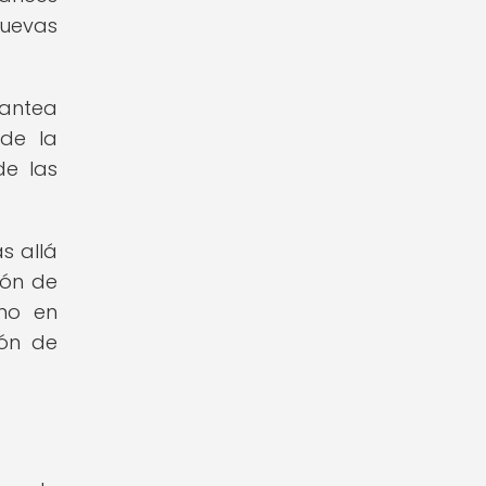
nuevas
lantea
 de la
de las
s allá
ión de
no en
ión de