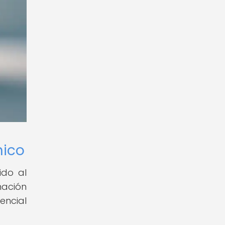
nico
ido al
mación
encial