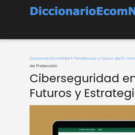
DiccionarioEcomNet
Tendencias y Futuro del E-c
de Protección
Ciberseguridad en
Futuros y Estrateg