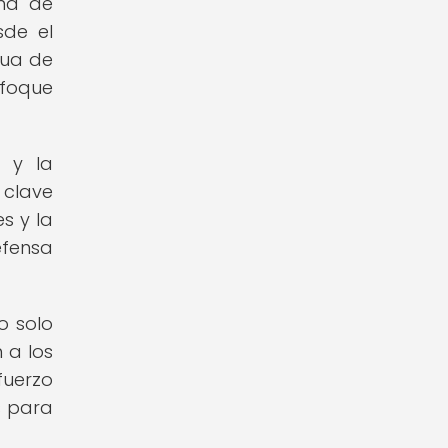
ama de
sde el
nua de
nfoque
a y la
 clave
s y la
efensa
o solo
 a los
fuerzo
s para