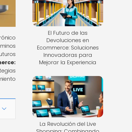
El Futuro de las
rónico
Devoluciones en
rminos
Ecommerce: Soluciones
uturos
Innovadoras para
erce:
Mejorar la Experiencia
tegias
miento
La Revolución del Live
Shopping: Combinando