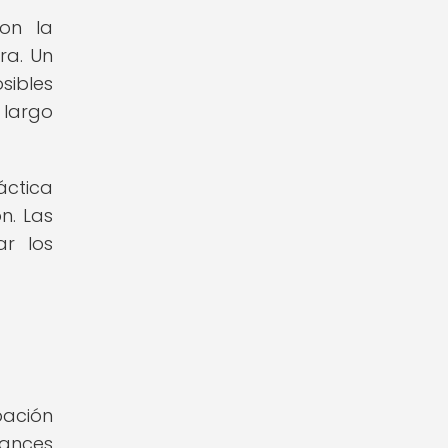
on la
ra. Un
sibles
 largo
ctica
n. Las
ar los
pación
ances