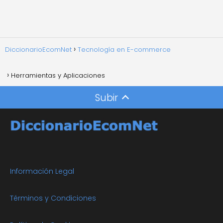
DiccionarioEcomNet
Tecnología en E-commerce
Herramientas y Aplicaciones
Subir
Información Legal
Términos y Condiciones