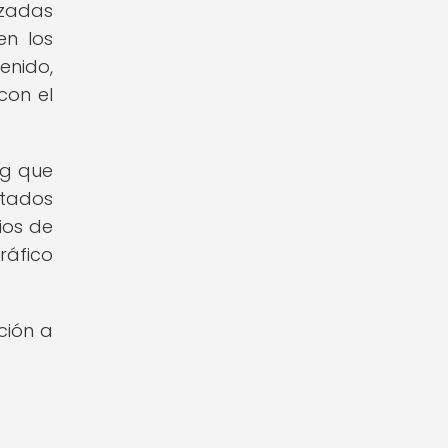
izadas
en los
enido,
con el
ng que
ltados
ios de
ráfico
ción a