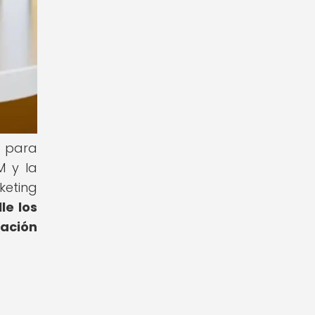
d para
M y la
keting
le los
lación