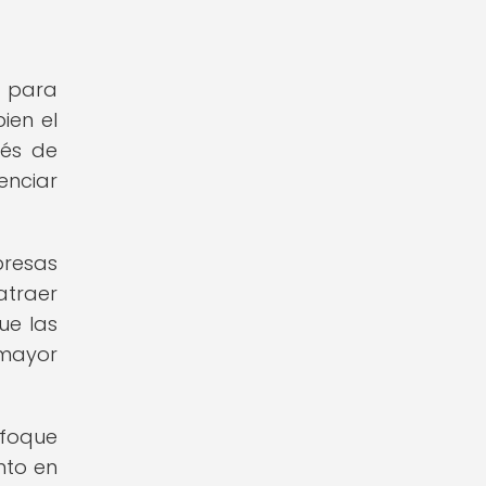
a para
bien el
vés de
enciar
presas
atraer
ue las
mayor
nfoque
nto en