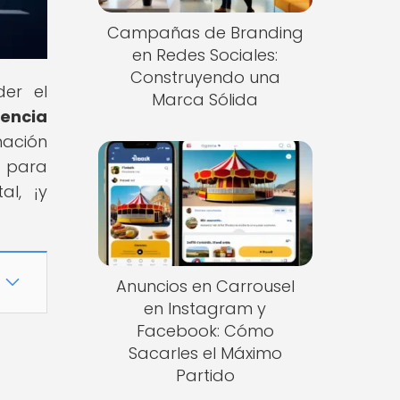
Campañas de Branding
en Redes Sociales:
Construyendo una
der el
Marca Sólida
encia
nación
e para
al, ¡y
Anuncios en Carrousel
en Instagram y
Facebook: Cómo
Sacarles el Máximo
Partido