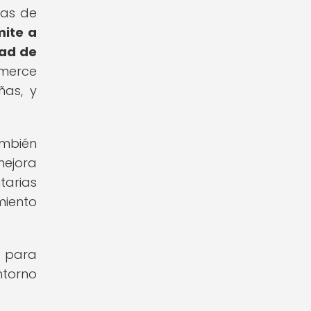
ias de
mite a
dad de
mmerce
ñas, y
ambién
mejora
tarias
miento
l para
ntorno