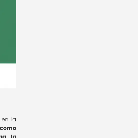
 en la
s como
ga, la