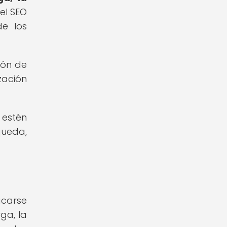
 el SEO
de los
ión de
zación
 estén
queda,
acarse
ga, la