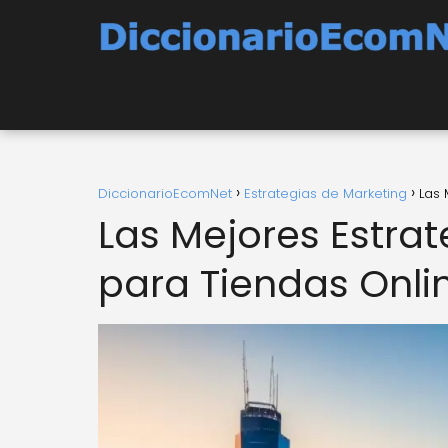
DiccionarioEcomNet
Estrategias de Marketing
Las 
Las Mejores Estra
para Tiendas Onli