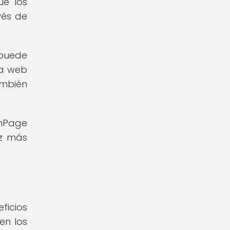
ue los
vés de
 puede
na web
ambién
OnPage
ez más
ficios
en los