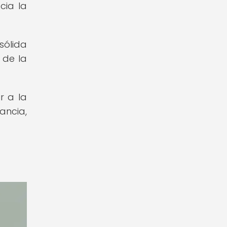
cia la
sólida
 de la
r a la
ancia,