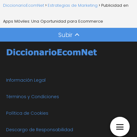
DiccionarioEcomNet
Estrategias de Marketing
Publicidad en
Apps Móviles: Una Oportunidad para Ecommerce
Subir
Información Legal
Términos y Condiciones
Política de Cookies
Descargo de Responsabilidad