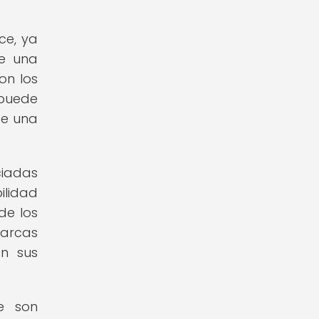
ce, ya
de una
on los
 puede
de una
ciadas
ilidad
de los
marcas
en sus
te son