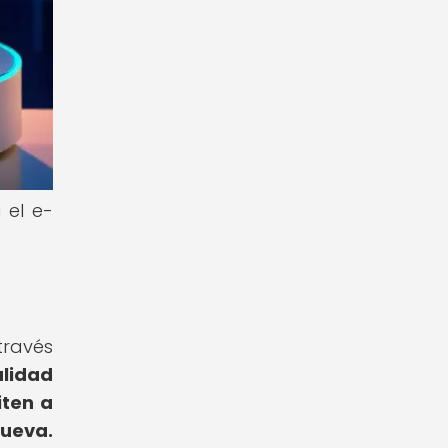
 el e-
través
alidad
iten a
nueva.