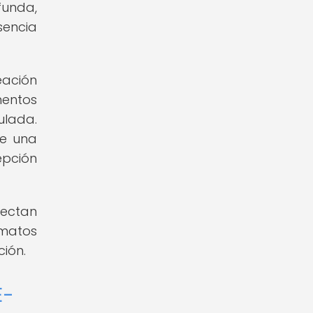
funda,
sencia
eación
mentos
ulada.
de una
epción
nectan
rmatos
ción.
E-