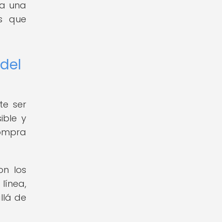
ea una
as que
 del
te ser
ible y
compra
on los
línea,
llá de