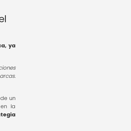
el
ca, ya
ciones
arcas.
 de un
en la
ategia