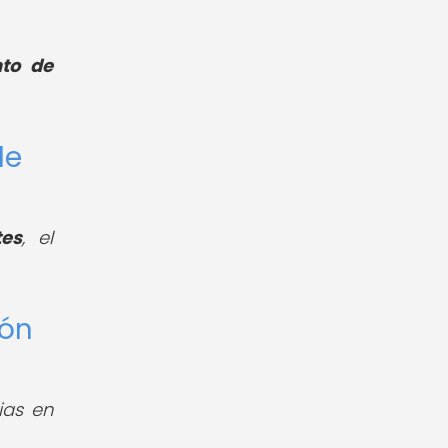
to de
de
tes
, el
ión
ias en