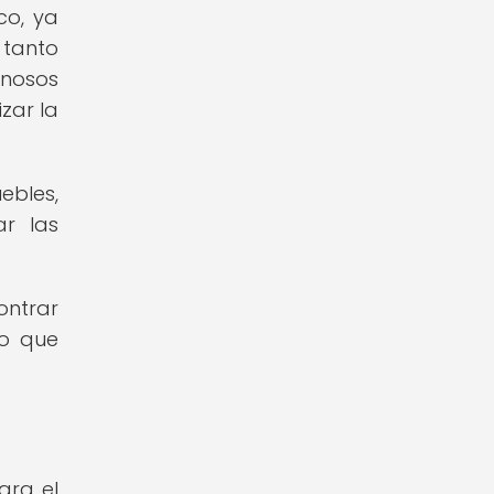
co, ya
 tanto
inosos
zar la
bles,
ar las
ontrar
no que
ara el