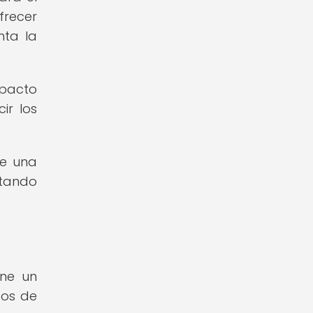
frecer
nta la
mpacto
ir los
de una
itando
ene un
tos de