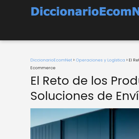
DiccionarioEcomNet
Operaciones y Logística
El R
Ecommerce
El Reto de los Pr
Soluciones de En