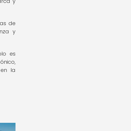
arca y
sas de
anza y
olo es
ónico,
 en la