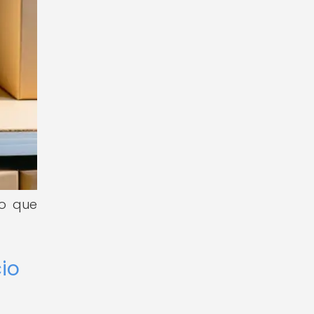
to que
io