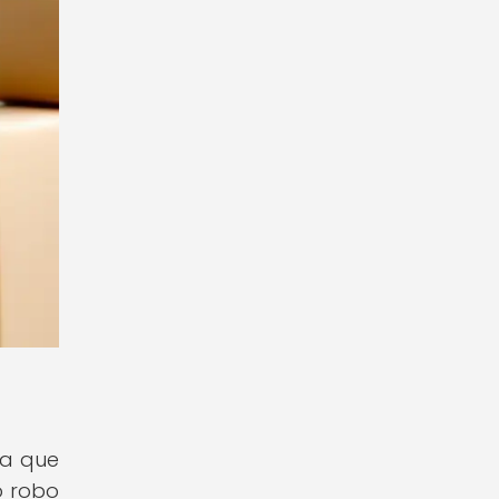
ya que
o robo