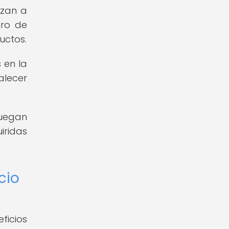
izan a
uro de
uctos.
 en la
alecer
juegan
iridas
cio
ficios