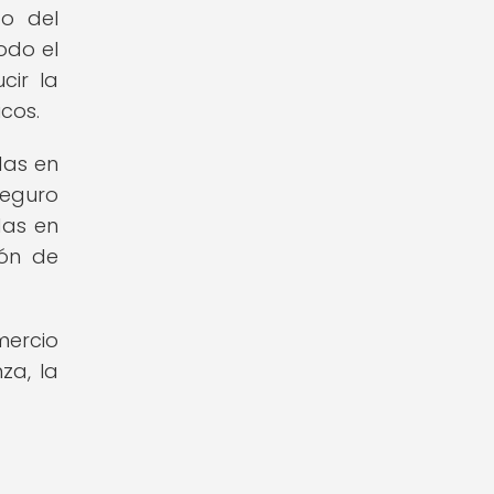
to del
odo el
cir la
cos.
das en
seguro
das en
ión de
mercio
za, la