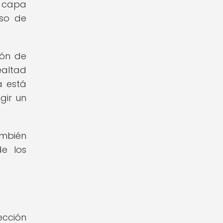
a capa
aso de
ión de
ealtad
a está
gir un
ambién
de los
ección