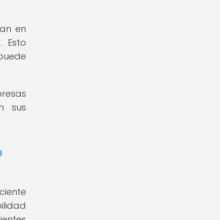
ran en
. Esto
 puede
presas
n sus
o
ciente
ilidad
ientes