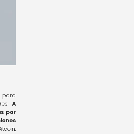
a para
des.
A
as por
ciones
coin,