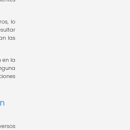
os, lo
sultar
an las
 en la
inguna
ciones
en
ersos