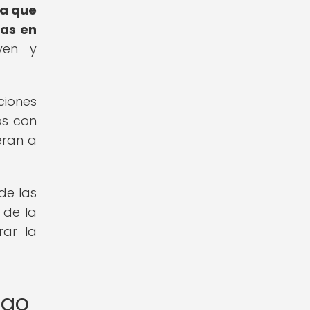
ya que
ras en
ven y
iones
os con
eran a
de las
 de la
rar la
ago