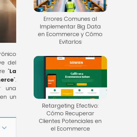
Errores Comunes al
Implementar Big Data
en Ecommerce y Cómo
Evitarlos
rónico
ve del
re "
La
merce
".
r una
 en un
Retargeting Efectivo:
Cómo Recuperar
Clientes Potenciales en
el Ecommerce