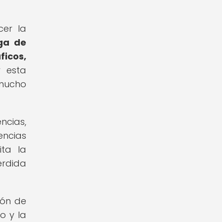
er la
ga de
ficos,
 esta
 mucho
ncias,
encias
ita la
érdida
ión de
o y la