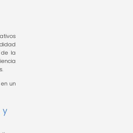
ativos
ndidad
 de la
iencia
s.
 en un
 y