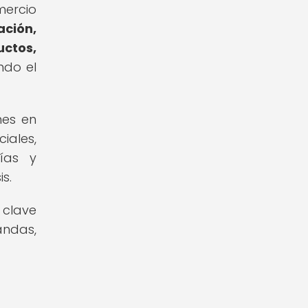
ercio
ación,
uctos,
ndo el
nes en
iales,
ías y
s.
 clave
andas,