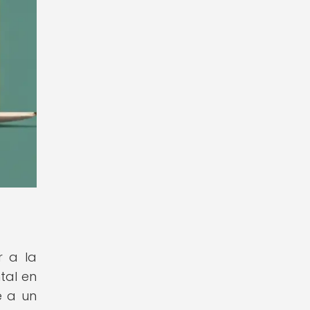
r a la
tal en
e a un