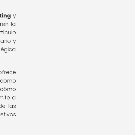
ting
y
ren la
tículo
ario y
égica
ofrece
í como
e cómo
mite a
de las
etivos