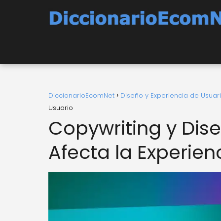
DiccionarioEcomNet
Diseño y Experiencia de Usuar
Usuario
Copywriting y Dise
Afecta la Experien