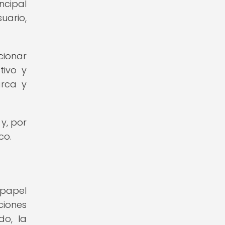
ncipal
uario,
cionar
tivo y
arca y
y, por
co.
 papel
ciones
do, la