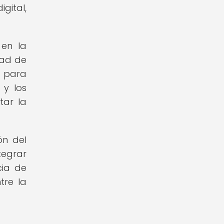
gital,
 en la
dad de
s para
 y los
tar la
ón del
ntegrar
cia de
tre la