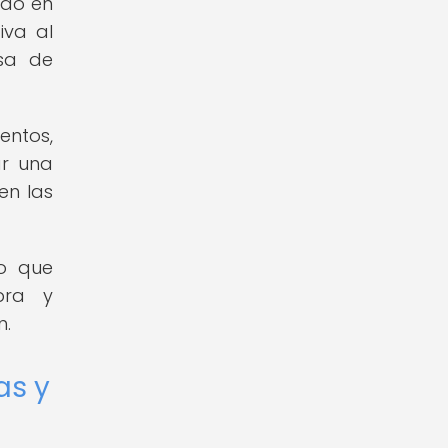
ado en
iva al
sa de
entos,
ar una
en las
no que
pra y
n.
as y