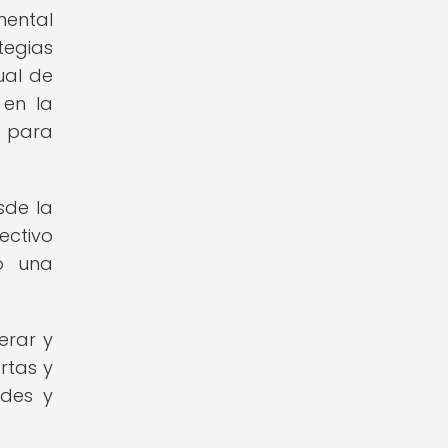
mental
tegias
ual de
 en la
o para
sde la
ectivo
o una
erar y
rtas y
ades y