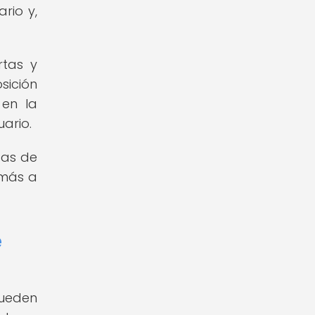
rio y,
rtas y
sición
 en la
ario.
tas de
 más a
e
pueden