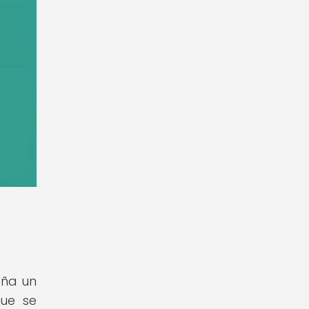
y
eña un
que se