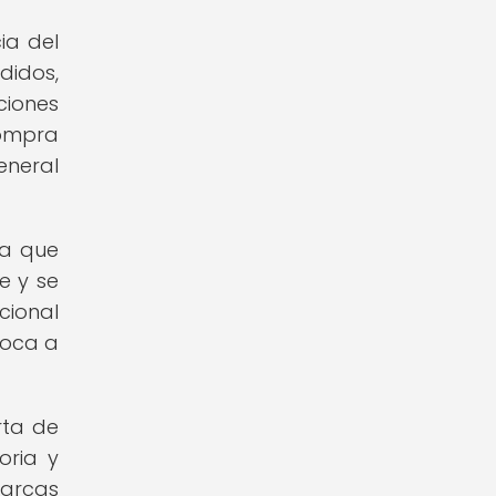
ia del
didos,
ciones
compra
eneral
ya que
e y se
cional
boca a
rta de
oria y
marcas