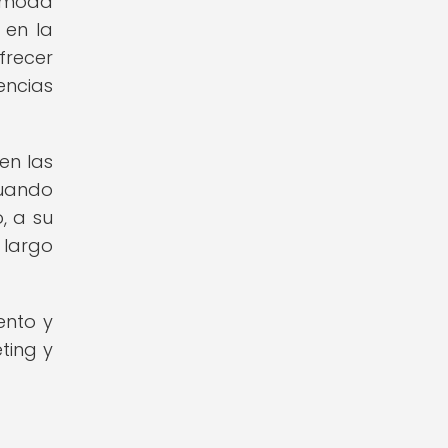
e moda
 en la
frecer
encias
en las
cuando
, a su
 largo
ento y
ting y