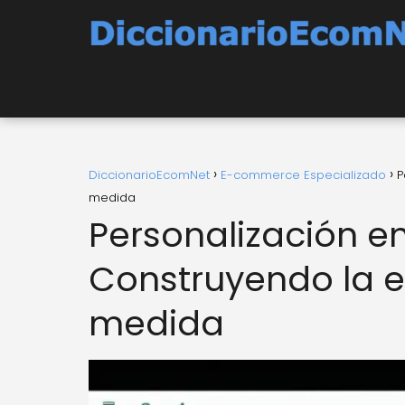
DiccionarioEcomNet
E-commerce Especializado
P
medida
Personalización 
Construyendo la 
medida