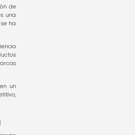
ión de
es una
 se ha
iencia
ductos
marcas
 en un
itivo,
a