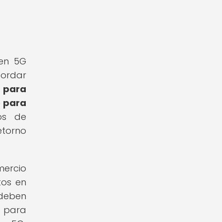
 en 5G
ordar
a para
o para
zos de
etorno
mercio
tos en
 deben
s para