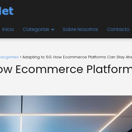
Inicio
Categorías
Sobre Nosotros
Contacto
mergentes
Adapting to 5G: How Ecommerce Platforms Can Stay A
How Ecommerce Platfor