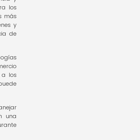
ra los
es más
enes y
cia de
ogías
mercio
 a los
 puede
anejar
en una
urante