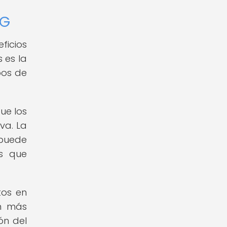
5G
ficios
 es la
pos de
ue los
va. La
puede
as que
tos en
ón más
ón del