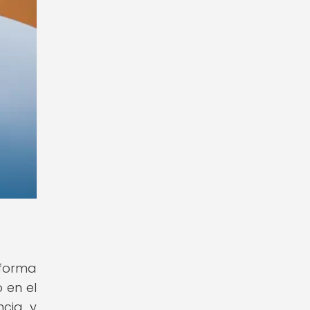
 forma
 en el
ncia y