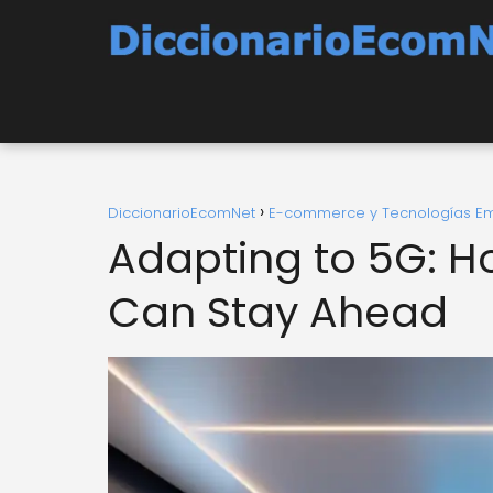
DiccionarioEcomNet
E-commerce y Tecnologías E
Adapting to 5G: 
Can Stay Ahead