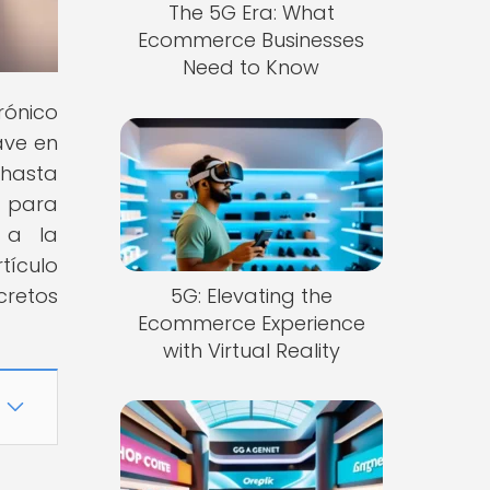
The 5G Era: What
Ecommerce Businesses
Need to Know
rónico
ave en
 hasta
o para
 a la
tículo
5G: Elevating the
cretos
Ecommerce Experience
with Virtual Reality