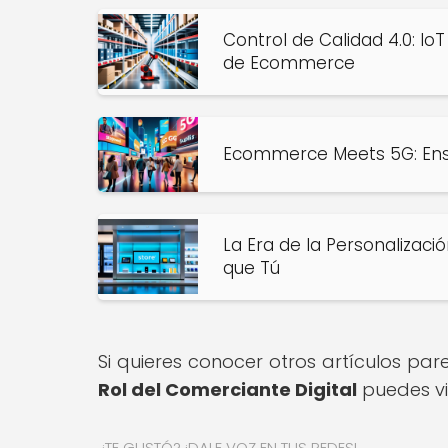
Control de Calidad 4.0: Io
de Ecommerce
Ecommerce Meets 5G: Ensu
La Era de la Personalizaci
que Tú
Si quieres conocer otros artículos pa
Rol del Comerciante Digital
puedes vi
¿TE GUSTÓ? ¡DALE VOZ EN TUS REDES!