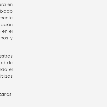
era en
mbiado
amente
ración
 en el
rnos y
estras
dad de
ndo el
ilizas
arios!