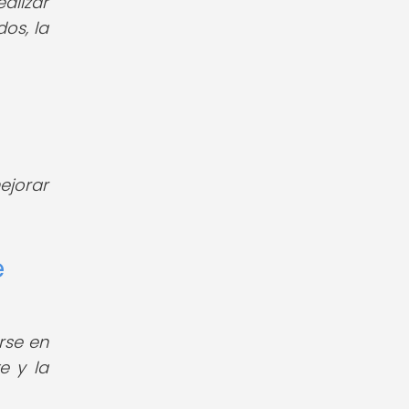
alizar
os, la
ejorar
e
rse en
e y la