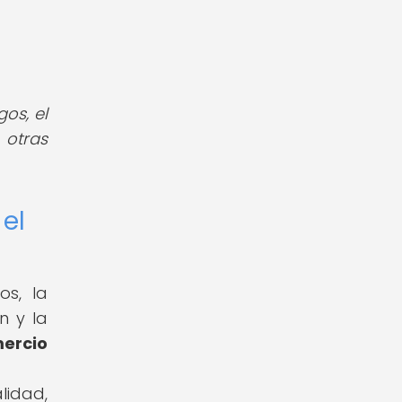
os, el
 otras
el
os, la
n y la
ercio
lidad,