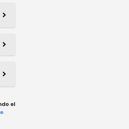
do el
ce
.