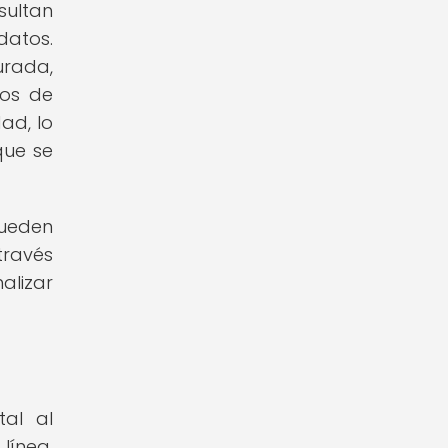
sultan
datos.
urada,
ros de
ad, lo
que se
pueden
través
alizar
tal al
línea.