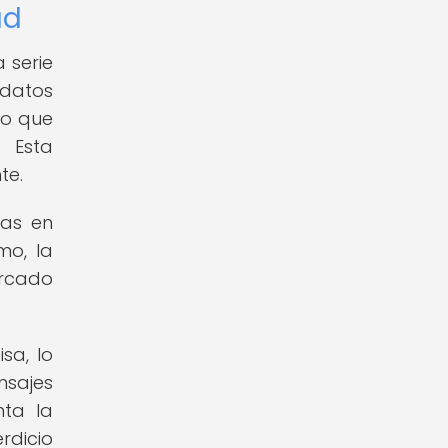
ad
 serie
 datos
lo que
 Esta
te.
ias en
mo, la
ercado
sa, lo
nsajes
nta la
rdicio