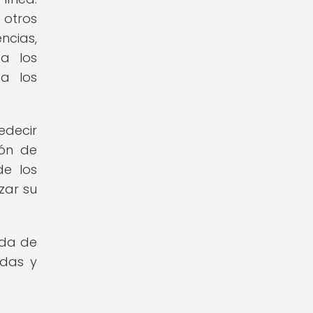
 otros
cias,
 a los
 a los
edecir
ión de
de los
zar su
ada de
adas y