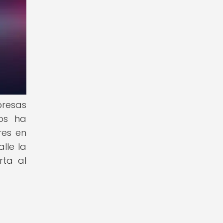
presas
tos ha
res en
lle la
rta al