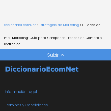
DiccionarioEcomNet
Estrategias de Marketing
El Poder del
Email Marketing: Guía para Campañas Exitosas en Comercio
Electrónico
Subir
Información Legal
Términos y Condiciones