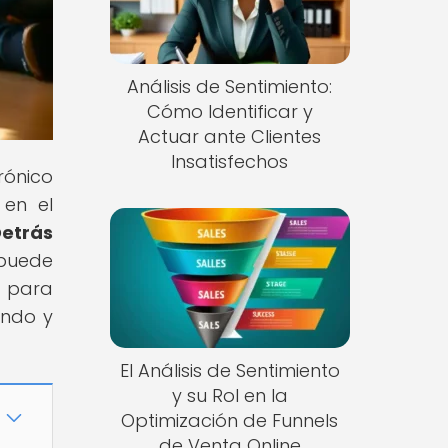
Análisis de Sentimiento:
Cómo Identificar y
Actuar ante Clientes
Insatisfechos
rónico
 en el
Detrás
 puede
o para
ando y
El Análisis de Sentimiento
y su Rol en la
Optimización de Funnels
de Venta Online