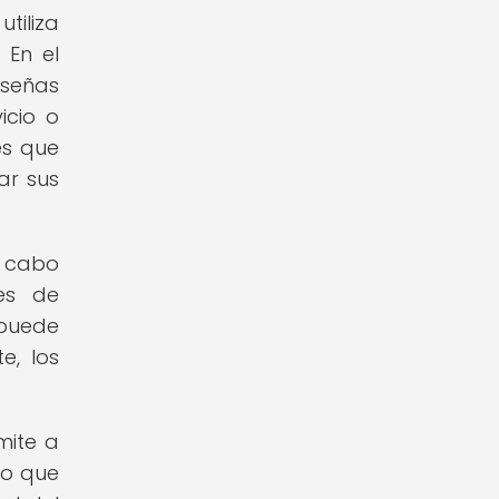
tiliza
 En el
eseñas
icio o
es que
ar sus
a cabo
es de
 puede
e, los
mite a
lo que