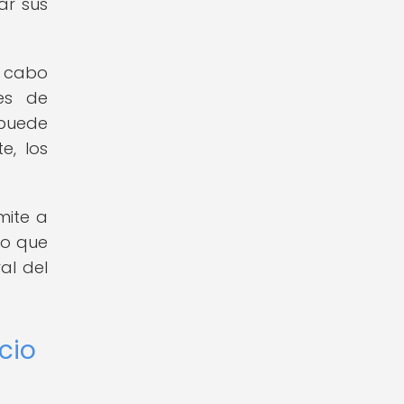
ar sus
a cabo
es de
 puede
e, los
mite a
lo que
al del
cio