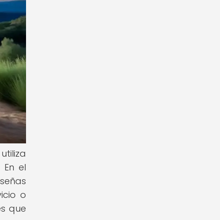
tiliza
 En el
eseñas
icio o
es que