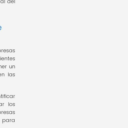
al del
e
presas
ientes
ner un
en las
ificar
ar los
presas
e para