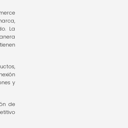
mmerce
marca,
do. La
manera
tienen
uctos,
nexión
ones y
ión de
titivo