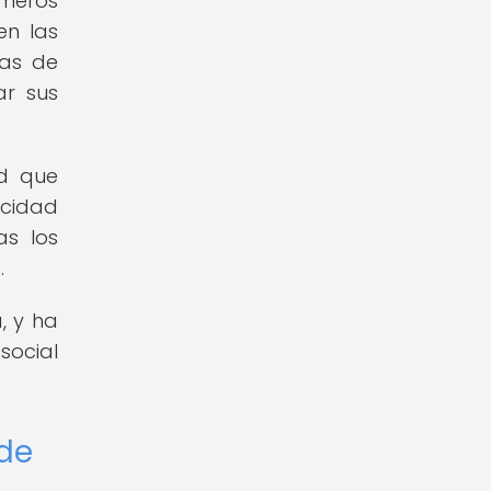
meros
en las
cas de
ar sus
ad que
acidad
as los
.
, y ha
social
 de