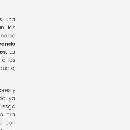
s una
ún las
enarse
yendo
os.
La
 a los
ducto,
ores y
da, ya
riesgo
la era
co con