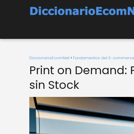
DiccionarioEcomNet
Fundamentos del E-commerc
Print on Demand: 
sin Stock