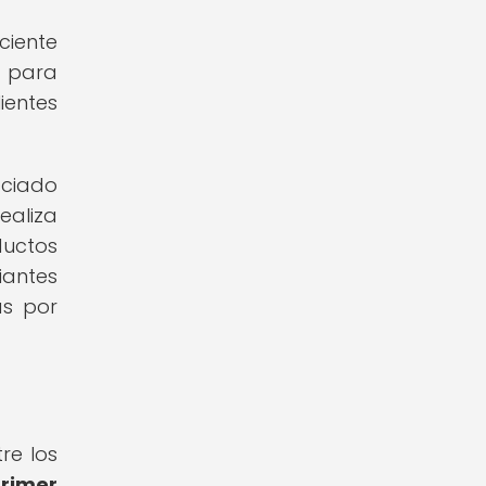
ciente
d para
ientes
ociado
ealiza
ductos
iantes
as por
re los
primer