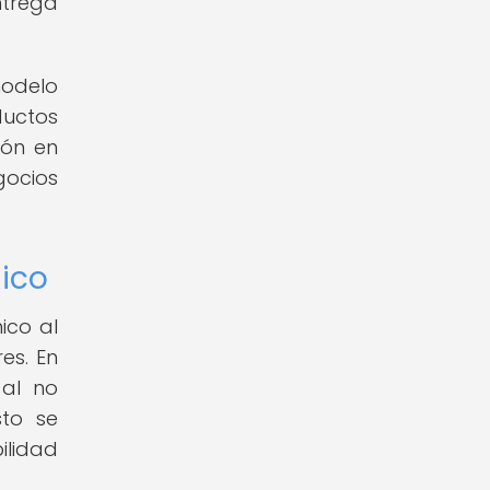
ntrega
modelo
ductos
ión en
gocios
nico
ico al
es. En
 al no
sto se
ilidad