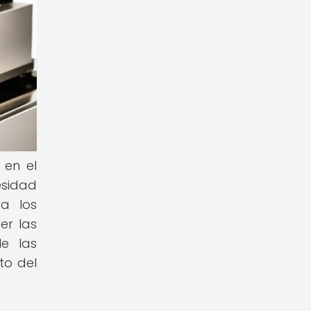
 en el
esidad
ra los
er las
le las
to del