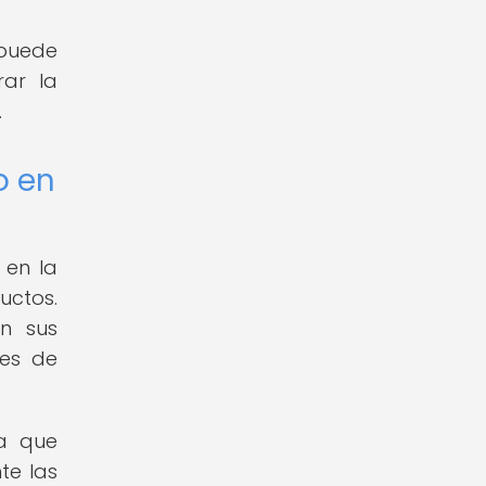
 puede
rar la
.
o en
 en la
uctos.
on sus
nes de
ca que
te las