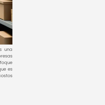
es una
presas
nfoque
que es
costos