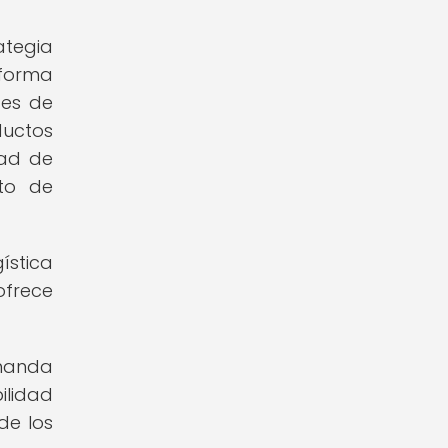
ategia
 forma
des de
ductos
dad de
to de
ística
ofrece
emanda
ilidad
de los