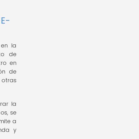
 E-
 en la
to de
tro en
ión de
 otras
rar la
os, se
mite a
anda y