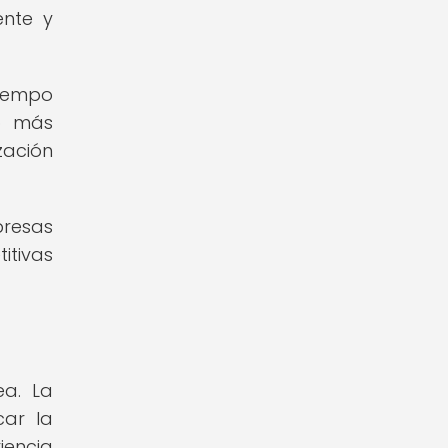
ente y
tiempo
o más
zación
presas
itivas
ea. La
car la
iencia