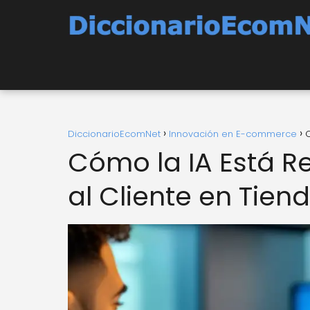
DiccionarioEcomNet
Innovación en E-commerce
C
Cómo la IA Está R
al Cliente en Tien