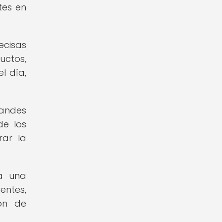
tes en
ecisas
uctos,
l día,
randes
de los
rar la
ta una
entes,
ión de