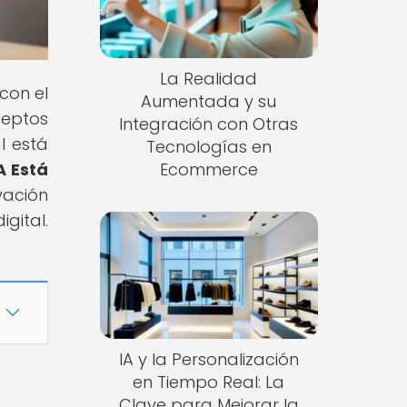
La Realidad
con el
Aumentada y su
ceptos
Integración con Otras
l está
Tecnologías en
A Está
Ecommerce
vación
gital.
IA y la Personalización
en Tiempo Real: La
Clave para Mejorar la