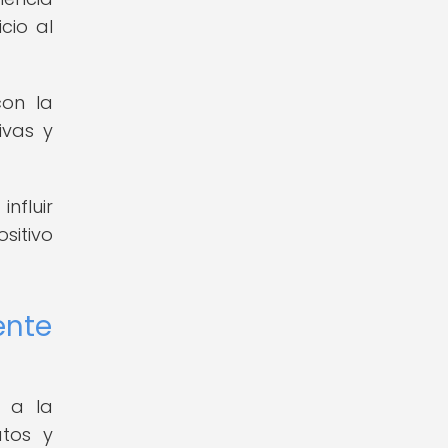
cio al
con la
ivas y
nfluir
sitivo
iente
e a la
atos y