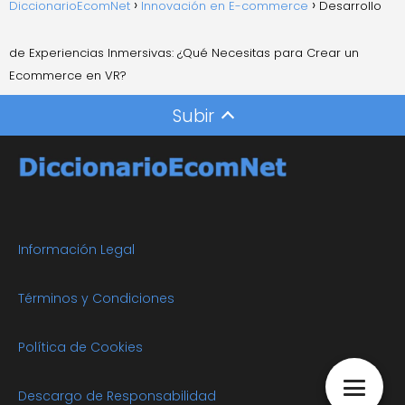
DiccionarioEcomNet
Innovación en E-commerce
Desarrollo
de Experiencias Inmersivas: ¿Qué Necesitas para Crear un
Ecommerce en VR?
Subir
Información Legal
Términos y Condiciones
Política de Cookies
Descargo de Responsabilidad