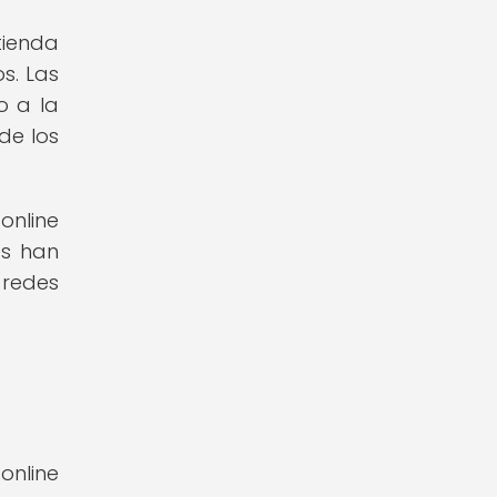
tienda
s. Las
o a la
de los
online
es han
 redes
online