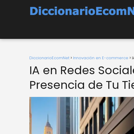
DiccionarioEcomNet
Innovación en E-commerce
I
IA en Redes Socia
Presencia de Tu T