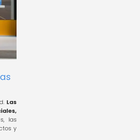
das
ad.
Las
iales,
, las
ctos y