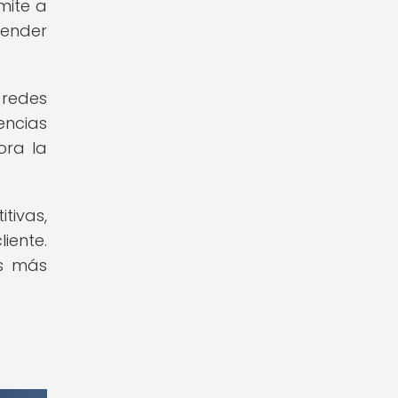
mite a
render
 redes
encias
ora la
tivas,
iente.
as más