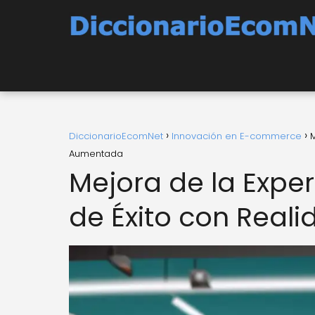
DiccionarioEcomNet
Innovación en E-commerce
M
Aumentada
Mejora de la Exper
de Éxito con Rea