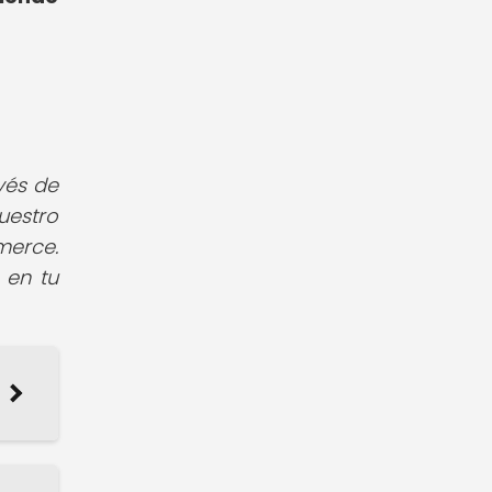
vés de
uestro
merce.
 en tu