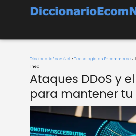
DiccionarioEcomNet
Tecnología en E-commerce
línea
Ataques DDoS y el
para mantener tu 