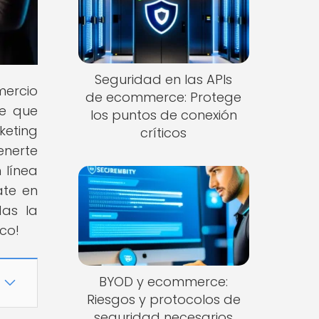
Seguridad en las APIs
mercio
de ecommerce: Protege
ve que
los puntos de conexión
keting
críticos
enerte
 línea
ate en
das la
co!
BYOD y ecommerce:
Riesgos y protocolos de
seguridad necesarios