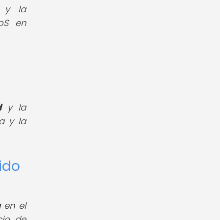
y la
oS en
a
d
y la
a y la
ido
a
en el
cio de