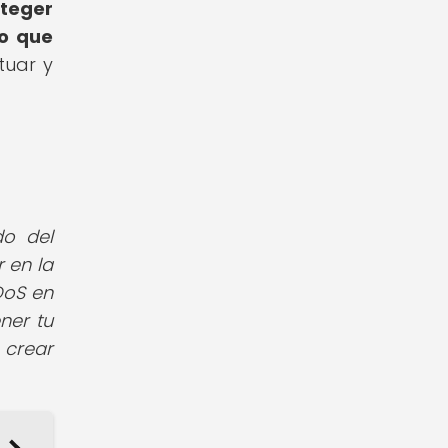
teger
no que
tuar y
do del
 en la
DoS en
ner tu
 crear