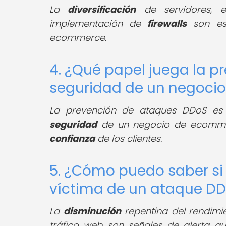
La
diversificación
de servidores, 
implementación de
firewalls
son est
ecommerce.
4. ¿Qué papel juega la p
seguridad de un negoci
La prevención de ataques DDoS e
seguridad
de un negocio de ecomme
confianza
de los clientes.
5. ¿Cómo puedo saber s
víctima de un ataque D
La
disminución
repentina del rendimien
tráfico web son señales de alerta 