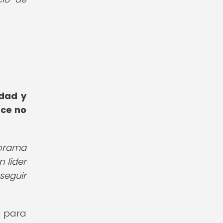
idad y
rce no
norama
n líder
seguir
s para