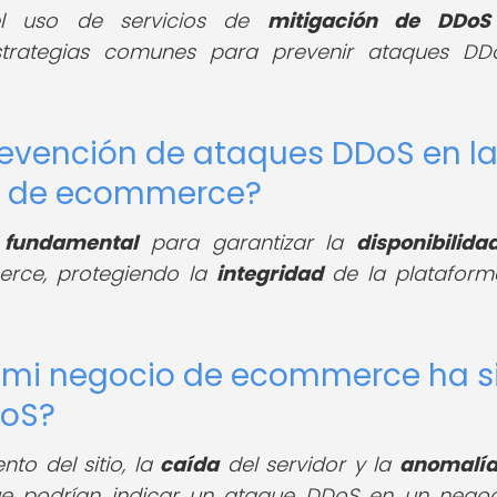
el uso de servicios de
mitigación de DDoS
rategias comunes para prevenir ataques DD
revención de ataques DDoS en l
o de ecommerce?
s
fundamental
para garantizar la
disponibilida
rce, protegiendo la
integridad
de la plataform
i mi negocio de ecommerce ha s
DoS?
to del sitio, la
caída
del servidor y la
anomalí
que podrían indicar un ataque DDoS en un nego