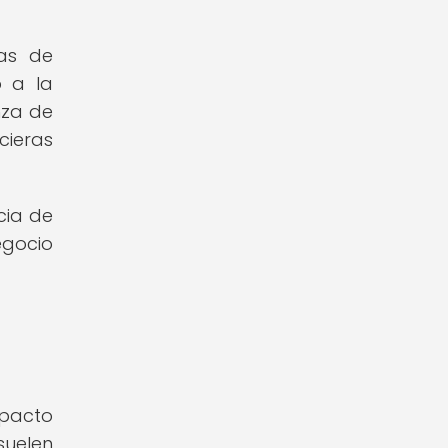
has de
o a la
nza de
cieras
cia de
egocio
mpacto
suelen