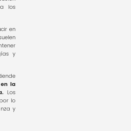
a los
cir en
suelen
ntener
gías y
tiende
 en la
a.
Los
por lo
anza y