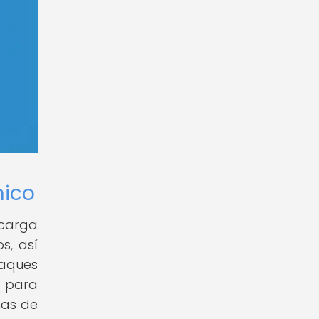
nico
ncarga
s, así
taques
 para
mas de