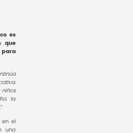
ico es
n que
s para
tinúa
ativa.
 niños
lta la
.
 en el
én una