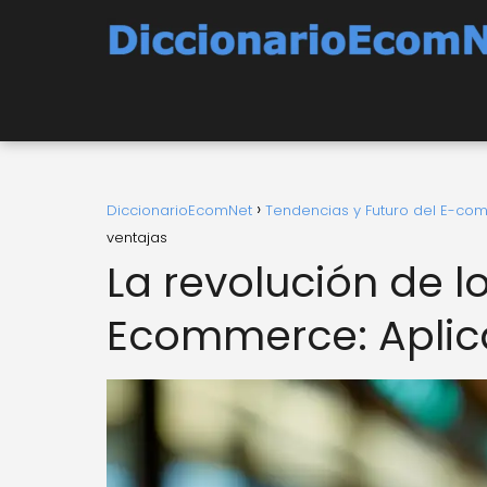
DiccionarioEcomNet
Tendencias y Futuro del E-c
ventajas
La revolución de l
Ecommerce: Aplica