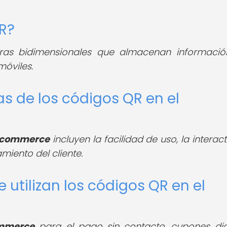
QR?
as bidimensionales que almacenan informaci
móviles.
as de los códigos QR en el
commerce
incluyen la facilidad de uso, la interac
miento del cliente.
e utilizan los códigos QR en el
mmerce
para el pago sin contacto, cupones digi