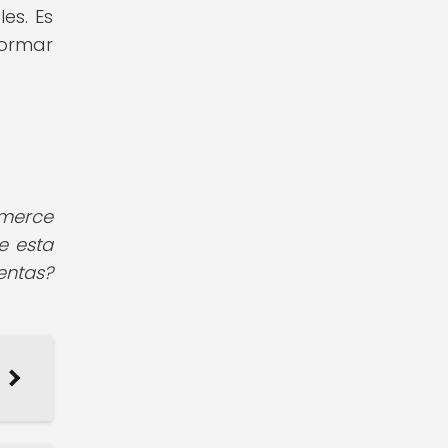
es. Es
formar
mmerce
e esta
entas?