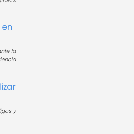
 en
nte la
iencia
izar
digos y