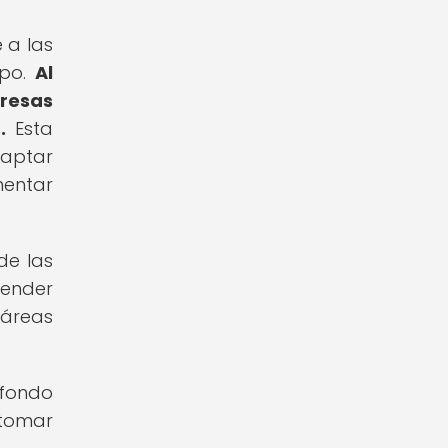
 a las
mpo.
Al
resas
.
Esta
daptar
mentar
de las
render
 áreas
 fondo
 tomar