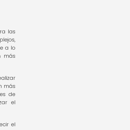
ra las
lejos,
e a lo
ón más
lizar
ón más
tes de
zar el
cir el