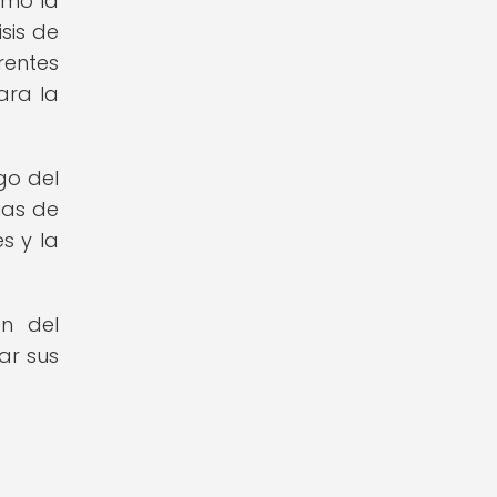
omo la
sis de
entes
ara la
go del
ias de
s y la
ón del
ar sus