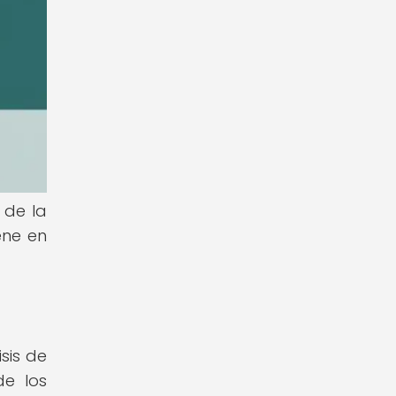
 de la
ene en
sis de
de los