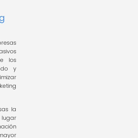
ig
presas
asivos
e los
ado y
imizar
keting
sas la
 lugar
mación
 mayor