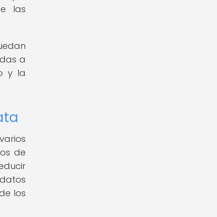
de las
puedan
adas a
o y la
ata
varios
cos de
educir
 datos
de los