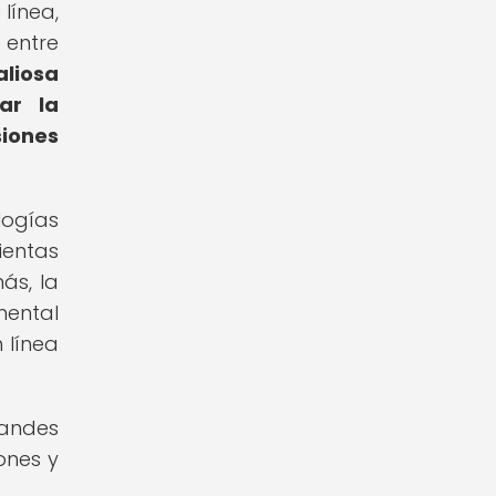
línea,
 entre
aliosa
ar la
iones
logías
ientas
ás, la
mental
 línea
randes
ones y