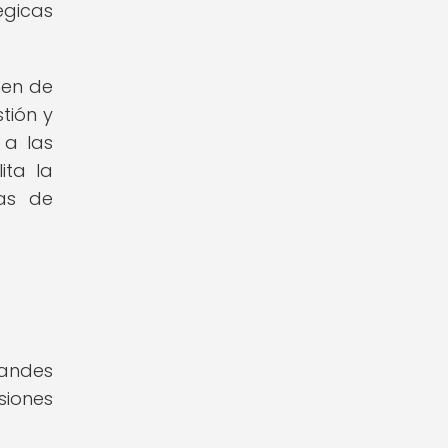
égicas
men de
tión y
 a las
ita la
ias de
randes
siones