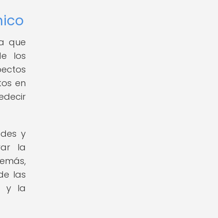
nico
ya que
e los
pectos
tos en
edecir
ades y
rar la
demás,
de las
a y la