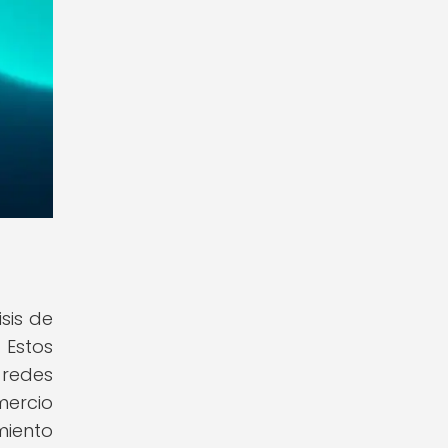
sis de
 Estos
 redes
mercio
miento