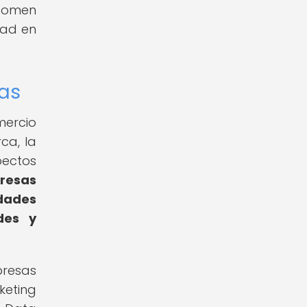
 tomen
dad en
das
mercio
ca, la
pectos
presas
idades
des y
presas
keting