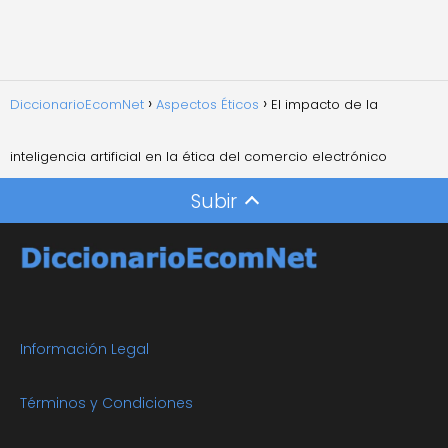
DiccionarioEcomNet
Aspectos Éticos
El impacto de la
inteligencia artificial en la ética del comercio electrónico
Subir
Información Legal
Términos y Condiciones