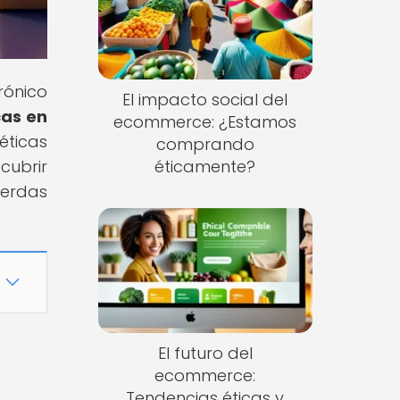
rónico
El impacto social del
cas en
ecommerce: ¿Estamos
éticas
comprando
cubrir
éticamente?
ierdas
El futuro del
ecommerce:
Tendencias éticas y