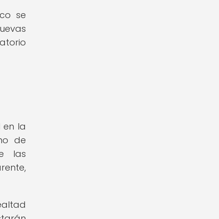
ico se
nuevas
atorio
 en la
rno de
e las
ente,
ealtad
starán