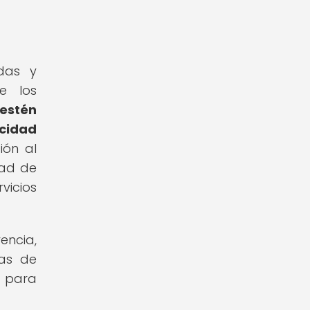
idas y
e los
estén
cidad
ión al
dad de
vicios
encia,
mas de
a para