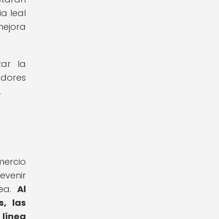
a leal
mejora
zar la
edores
.
mercio
evenir
nea.
Al
s, las
 línea