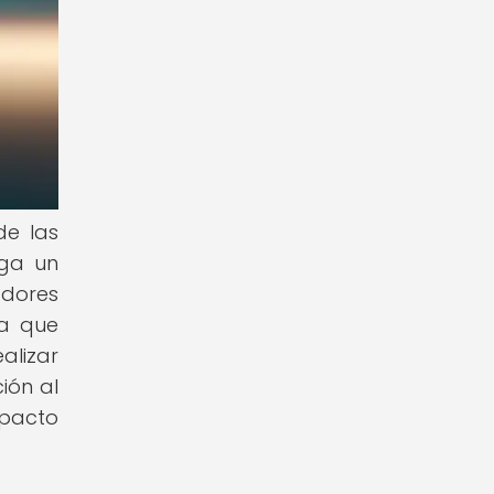
de las
ega un
adores
ya que
alizar
ión al
mpacto