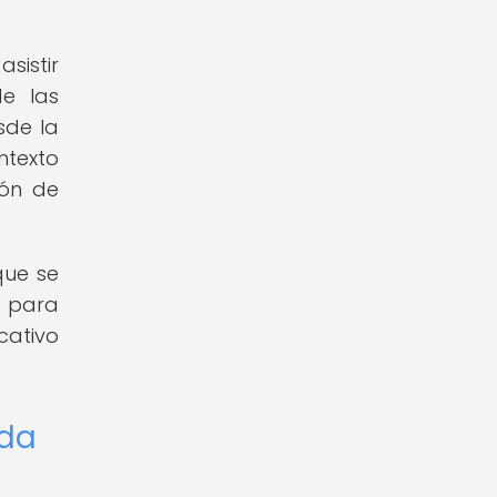
sistir
de las
sde la
ntexto
ión de
que se
 para
cativo
oda