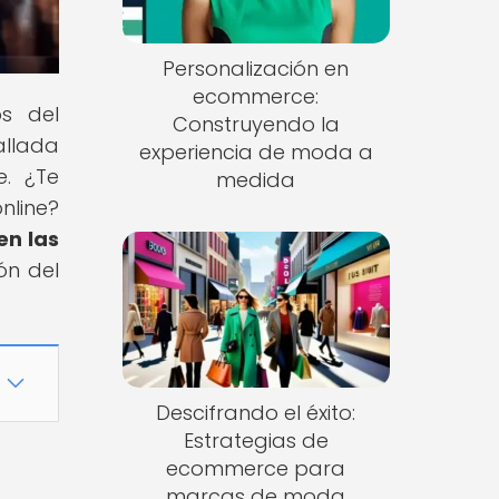
Personalización en
ecommerce:
s del
Construyendo la
allada
experiencia de moda a
. ¿Te
medida
nline?
en las
ón del
Descifrando el éxito:
Estrategias de
ecommerce para
marcas de moda