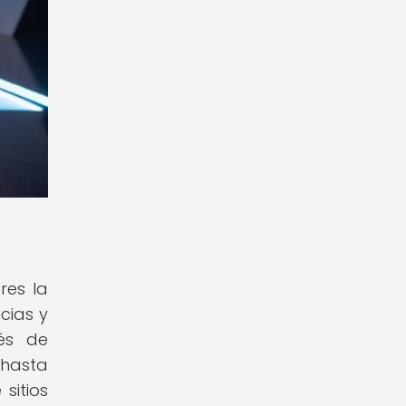
res la
cias y
vés de
 hasta
sitios