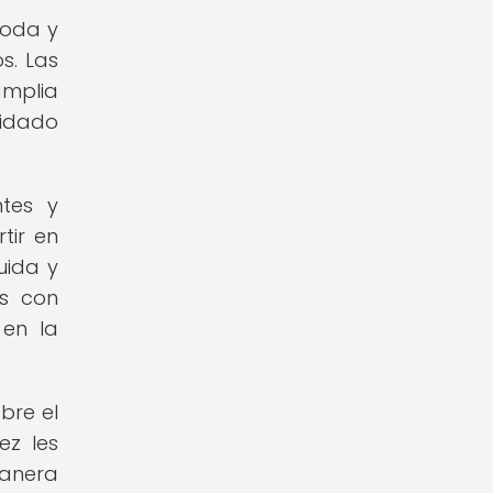
moda y
s. Las
amplia
uidado
tes y
tir en
uida y
es con
 en la
bre el
ez les
manera