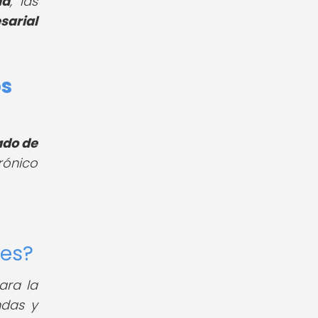
da
, las
sarial
os
ado de
rónico
les?
ara la
ndas y