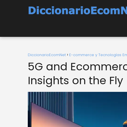
DiccionarioEcomNet
E-commerce y Tecnologías E
5G and Ecommerce
Insights on the Fly