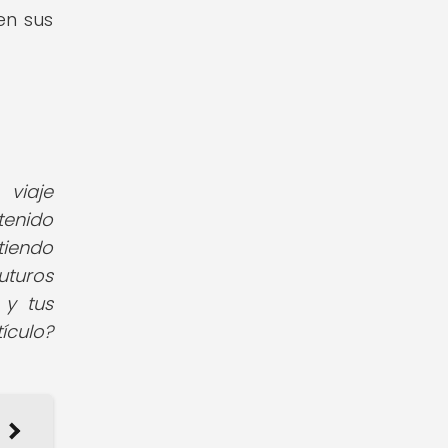
en sus
viaje
tenido
tiendo
uturos
 y tus
ículo?