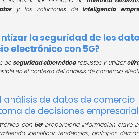
se encuentran los sistemas de
analítica avanza
atos
y las soluciones de
inteligencia empre
tizar la seguridad de los dat
cio electrónico con 5G?
os de
seguridad cibernética
robustos y utilizar
cifr
ible en el contexto del análisis de comercio elect
el análisis de datos de comercio
 toma de decisiones empresaria
trónico con
5G
proporciona información clave p
rmitiendo identificar tendencias, anticipar dema