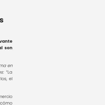
s
evante
al son
rma en
es:
La
os, el
mercio
r cómo