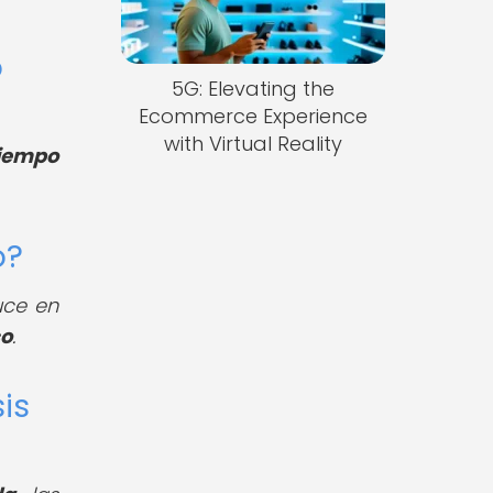
o
5G: Elevating the
Ecommerce Experience
with Virtual Reality
tiempo
o?
uce en
co
.
is