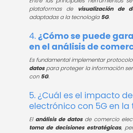
Entre las principales herramientas 
plataformas de
visualización de d
adaptadas a la tecnología
5G
.
4.
¿Cómo se puede garan
en el análisis de comer
Es fundamental implementar protocol
datos
para proteger la información sens
con
5G
.
5. ¿Cuál es el impacto d
electrónico con 5G en la
El
análisis de datos
de comercio elec
toma de decisiones estratégicas
, pe