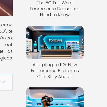
The 5G Era: What
Ecommerce Businesses
Need to Know
rónico
G", te
ónico,
real.
e las
gicas.
Adapting to 5G: How
Ecommerce Platforms
Can Stay Ahead