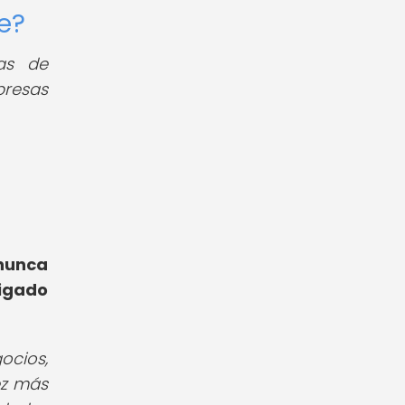
e?
mas de
presas
 nunca
ligado
ocios,
ez más