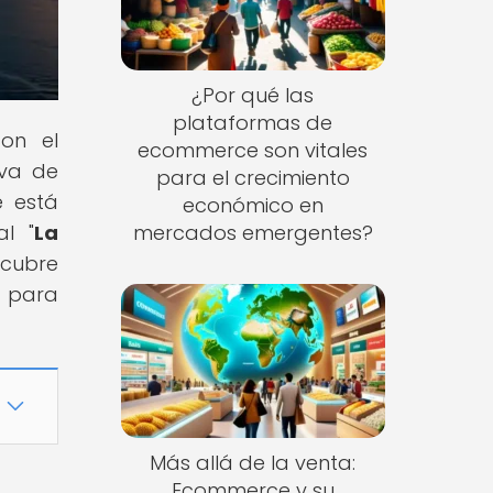
¿Por qué las
plataformas de
con el
ecommerce son vitales
iva de
para el crecimiento
e está
económico en
al "
La
mercados emergentes?
scubre
 para
Más allá de la venta:
Ecommerce y su