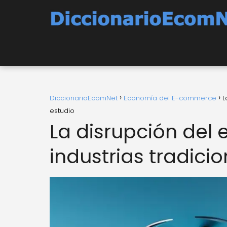
DiccionarioEcomNet
Economía del E-commerce
L
estudio
La disrupción del
industrias tradici