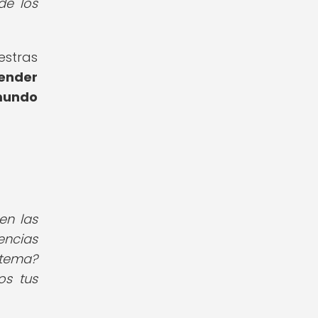
de los
estras
ender
mundo
en las
encias
 tema?
os tus