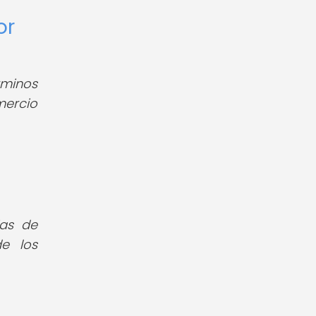
or
rminos
ercio
ias de
de los