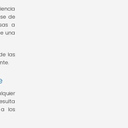
iencia
ase de
sas a
te una
de las
nte.
e
lquier
esulta
 a los