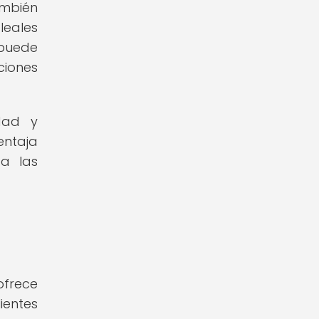
ambién
leales
 puede
ciones
idad y
entaja
 a las
ofrece
ientes