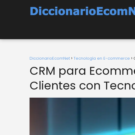
DiccionarioEcomNet
Tecnología en E-commerce
CRM para Ecommer
Clientes con Tec