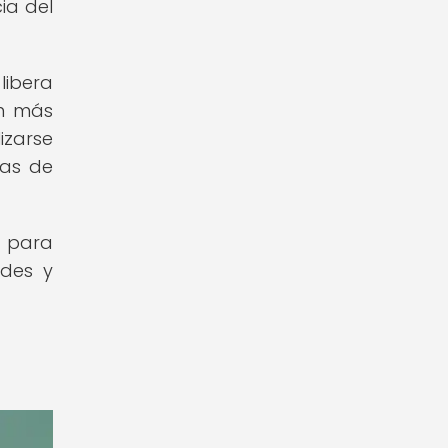
ia del
libera
ón más
izarse
tas de
 para
ades y