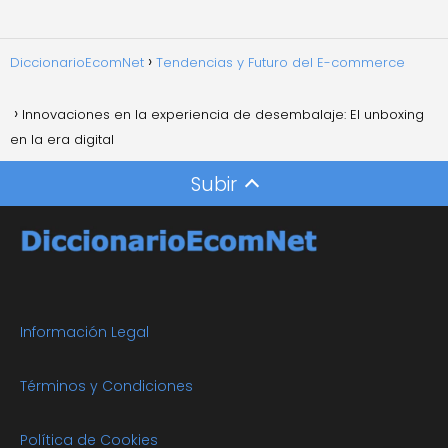
DiccionarioEcomNet
Tendencias y Futuro del E-commerce
Innovaciones en la experiencia de desembalaje: El unboxing
en la era digital
Subir
Información Legal
Términos y Condiciones
Política de Cookies