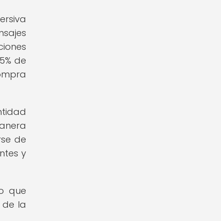
ersiva
nsajes
ciones
65% de
compra
ntidad
manera
rse de
ntes y
no que
 de la