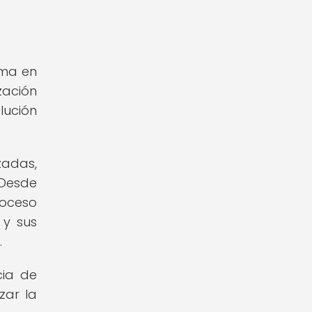
rma en
zación
lución
zadas,
 Desde
roceso
 y sus
.
cia de
zar la