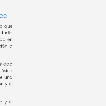
nea
no que
studio
nda en
ción a
ntidad
música
ee una
n y el
o y el