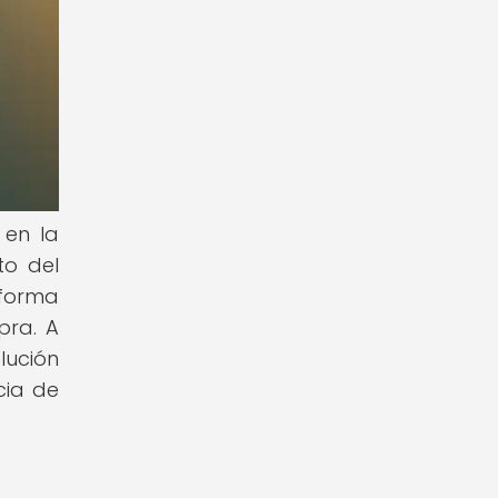
 en la
to del
 forma
pra. A
lución
cia de