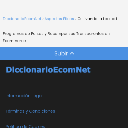
DiccionarioEcomNet
Aspectos Éticos
Cultivando la Lealtad:
Programas de Puntos y Recompensas Transparentes en
Ecommerce
Subir
Información Legal
Términos y Condiciones
Política de Cookies