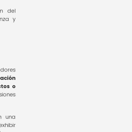
ón del
anza y
idores
mación
ctos o
siones
an una
xhibir