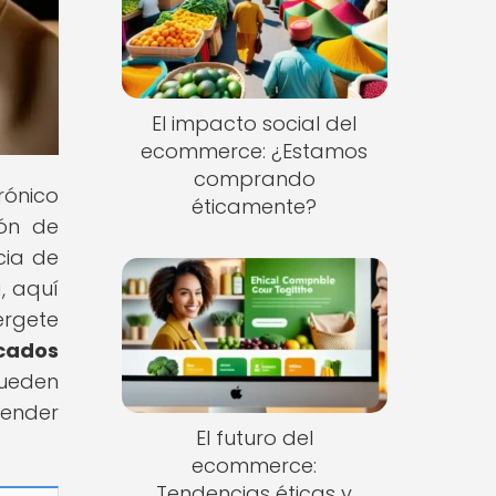
El impacto social del
ecommerce: ¿Estamos
comprando
rónico
éticamente?
ión de
cia de
, aquí
érgete
cados
pueden
render
El futuro del
ecommerce:
Tendencias éticas y