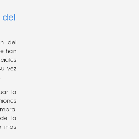
 del
n del
ue han
ciales
su vez
.
uar la
niones
ompra.
 de la
as más