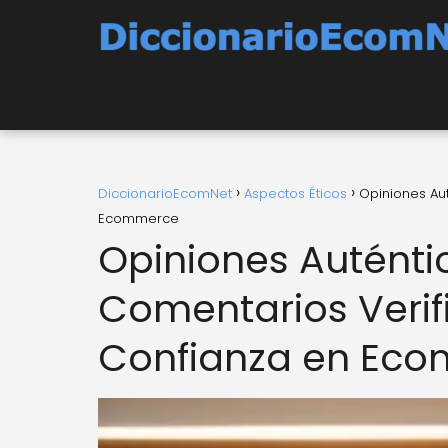
DiccionarioEcomNet
Aspectos Éticos
Opiniones Au
Ecommerce
Opiniones Auténti
Comentarios Veri
Confianza en Ec