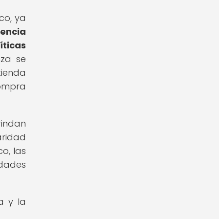
co, ya
rencia
íticas
nza se
tienda
compra
rindan
aridad
o, las
idades
a y la