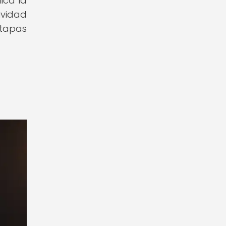
ica la
ividad
etapas