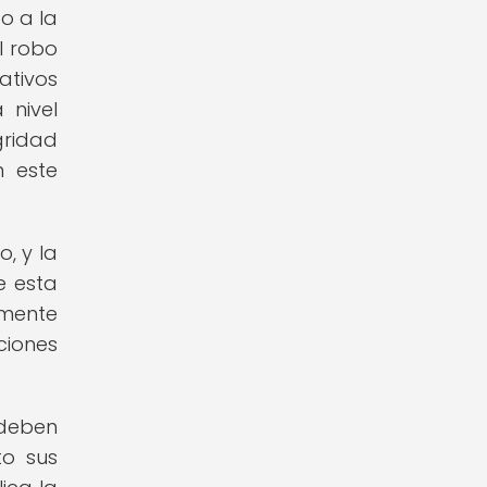
o a la
l robo
ativos
 nivel
gridad
n este
, y la
e esta
lmente
ciones
 deben
to sus