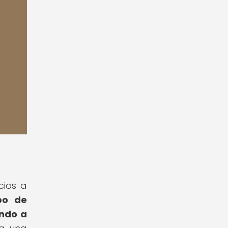
cios a
ipo de
ando a