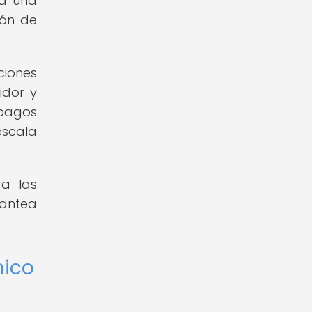
ca una
ión de
ciones
idor y
 pagos
escala
ra las
lantea
nico