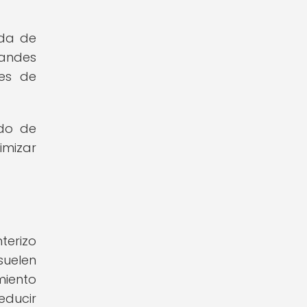
ada de
randes
es de
ado de
imizar
terizo
suelen
miento
ducir