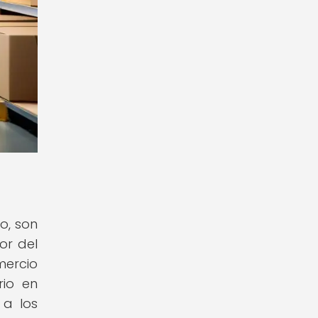
o, son
or del
mercio
rio en
 a los