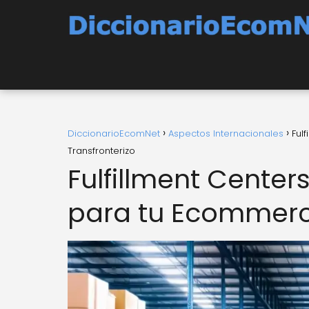
DiccionarioEcomNet
Aspectos Internacionales
Ful
Transfronterizo
Fulfillment Center
para tu Ecommerce