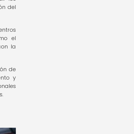
ón del
entros
omo el
con la
ión de
ento y
onales
s.