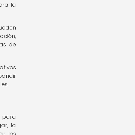
ora la
pueden
ación,
mas de
ativos
pandir
les.
os para
ar, la
ir los