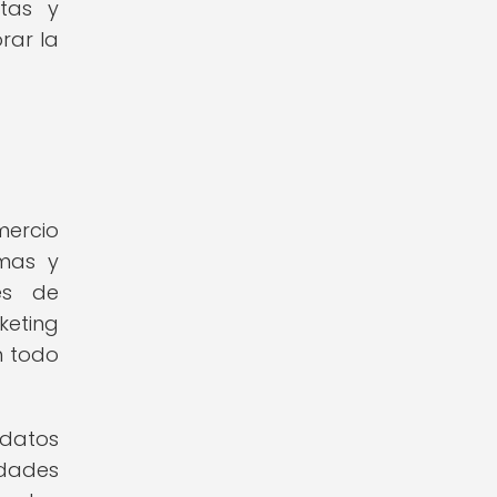
ntas y
rar la
mercio
omas y
es de
keting
n todo
 datos
idades