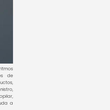
oritmos
es de
ctos,
istro,
pilar,
yuda a