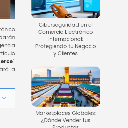
Ciberseguridad en el
rónico
Comercio Electrónico
udarán
Internacional:
gencia
Protegiendo tu Negocio
tículo
y Clientes
merce
".
vará a
Marketplaces Globales:
¿Dónde Vender tus
Productos