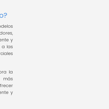
co?
odelos
dores,
ente y
 a las
ciales
ora la
a más
frecer
ente y