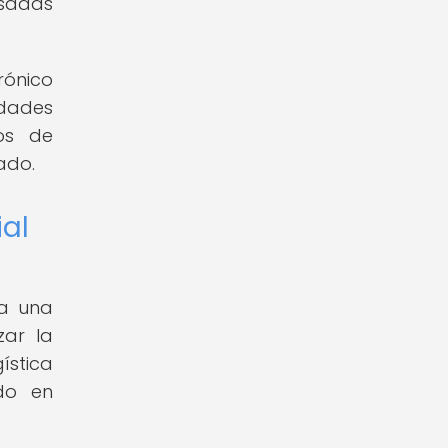
asadas
trónico
idades
os de
ado.
ial
va una
zar la
ística
ado en