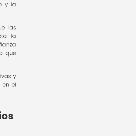
o y la
ue las
ta la
fianza
lo que
ivas y
 en el
ios