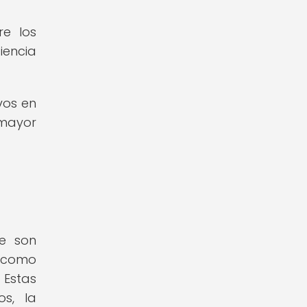
re los
iencia
vos en
 mayor
ne son
í como
 Estas
s, la