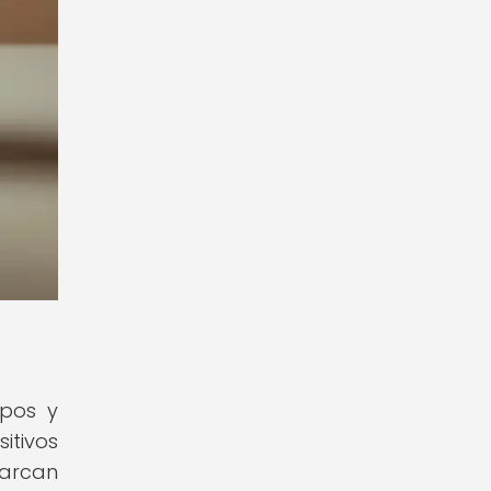
ipos y
itivos
arcan