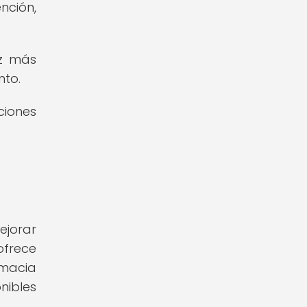
nción,
ez más
nto.
ciones
ejorar
ofrece
rmacia
nibles