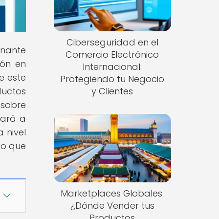
Ciberseguridad en el
inante
Comercio Electrónico
ión en
Internacional:
e este
Protegiendo tu Negocio
ductos
y Clientes
 sobre
evará a
 nivel
lo que
Marketplaces Globales:
¿Dónde Vender tus
Productos